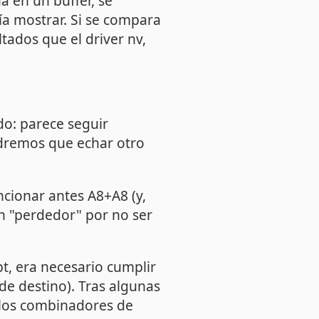
a en un buffer, se
ía mostrar. Si se compara
tados que el driver nv,
o: parece seguir
ndremos que echar otro
ncionar antes A8+A8 (y,
en "perdedor" por no ser
pt
, era necesario cumplir
de destino). Tras algunas
 los combinadores de