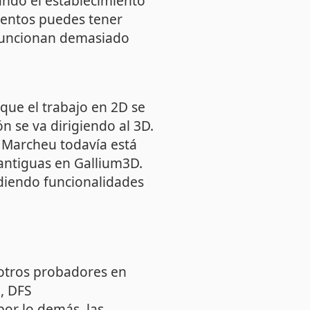
ando el establecimiento
mentos puedes tener
 funcionan demasiado
que el trabajo en 2D se
n se va dirigiendo al 3D.
 Marcheu todavía está
antiguas en Gallium3D.
adiendo funcionalidades
otros probadores en
, DFS
 por lo demás, las