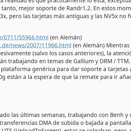
la realidad es que prácticamente lo está, exceptu
r tanto, mejor soporte de Randr1.2. En estos mo
3x, pero las tarjetas más antiguas y las NV5x no
e/0711/55966.html
(en Alemán)
x.de/news/2007/11966.html
(en Alemán) Mientras 
sivamente (salvo los casos anteriores), la atenció
tán trabajando en temas de Gallium y DRM / TTM.
plataforma genérica para dar soporte a tarjetas 
0g están a la espera de que la remate para ir añ
do las últimas semanas, trabajando con Benh y 
 transferencias DMA de subida o bajada a pantalla
/ UTS (
UploadToScreen
), estas se colgaban, pero,