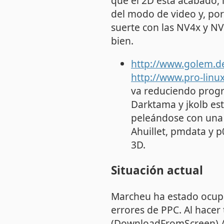
que el 2D está acabado, 
del modo de video y, po
suerte con las NV4x y NV
bien.
http://www.golem.d
http://www.pro-linu
va reduciendo progre
Darktama y jkolb es
peleándose con una 
Ahuillet, pmdata y p
3D.
Situación actual
Marcheu ha estado ocupa
errores de PPC. Al hacer
(
DownloadFromScreen
) 