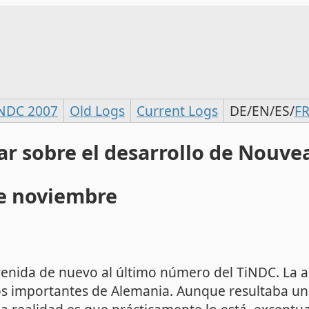
NDC 2007
Old Logs
Current Logs
DE/
EN
/
ES
/
F
ar sobre el desarrollo de Nouve
de noviembre
enida de nuevo al último número del TiNDC. La an
os importantes de Alemania. Aunque resultaba un