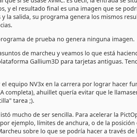
que si se usase XvMC. Es decir, la entrada se sitú
os, y el resultado final es una imagen que se podr
s y la salida, su programa genera los mismos resul
cias.
 programa de prueba no genera ninguna imagen.
suntos de marcheu y veamos lo que está haciend
plataforma Gallium3D para tarjetas antiguas. Te
r el equipo NV3x en la carrera por lograr hacer fu
XA completa), ahuillet quería evitar que le llamas
lla" tarea ;).
distó mucho de ser sencilla. Para acelerar la
PictO
or ejemplo, límites de anchura, o de la posición 
archeu sobre lo que se podría hacer a través de