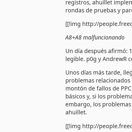
registros, ahuillet impl
rondas de pruebas y par
[[!img http://people.fr
A8+A8 malfuncionando
Un día después afirmó: 1
legible. p0g y AndrewR 
Unos días más tarde, ll
problemas relacionados c
montón de fallos de PPC (
básicos y, si los problem
embargo, los problemas c
ahuillet.
[[!img http://people.free