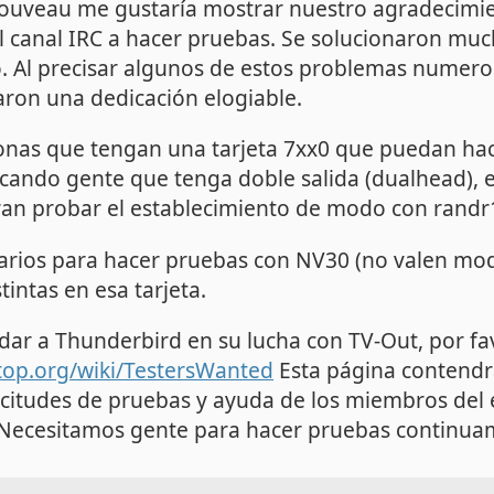
uveau me gustaría mostrar nuestro agradecimie
l canal IRC a hacer pruebas. Se solucionaron mu
. Al precisar algunos de estos problemas numeros
ron una dedicación elogiable.
onas que tengan una tarjeta 7xx0 que puedan ha
cando gente que tenga doble salida (dualhead), 
ran probar el establecimiento de modo con randr1
arios para hacer pruebas con NV30 (no valen mod
tintas en esa tarjeta.
udar a Thunderbird en su lucha con TV-Out, por fav
top.org/wiki/TestersWanted
Esta página contendr
licitudes de pruebas y ayuda de los miembros del 
. ¡Necesitamos gente para hacer pruebas continua