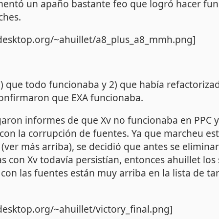
ementó un apaño bastante feo que logró hacer fun
ches.
eedesktop.org/~ahuillet/a8_plus_a8_mmh.png]
) que todo funcionaba y 2) que había refactoriza
confirmaron que EXA funcionaba.
egaron informes de que Xv no funcionaba en PPC 
on la corrupción de fuentes. Ya que marcheu est
ver más arriba), se decidió que antes se eliminar
as con Xv todavía persistían, entonces ahuillet los 
on las fuentes están muy arriba en la lista de t
desktop.org/~ahuillet/victory_final.png]