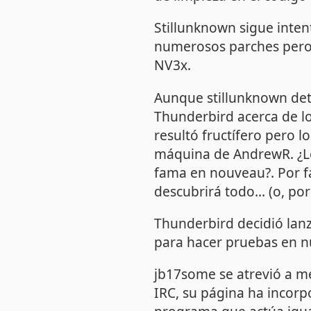
Stillunknown sigue inte
numerosos parches pero 
NV3x.
Aunque stillunknown det
Thunderbird acerca de los
resultó fructífero pero l
máquina de AndrewR. ¿Lo
fama en nouveau?. Por f
descubrirá todo... (o, por
Thunderbird decidió lan
para hacer pruebas en n
jb17some se atrevió a me
IRC, su página ha incorp