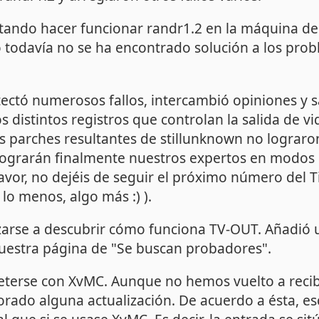
ntando hacer funcionar randr1.2 en la máquina d
todavía no se ha encontrado solución a los probl
ectó numerosos fallos, intercambió opiniones y s
 distintos registros que controlan la salida de vi
os parches resultantes de stillunknown no lograro
grarán finalmente nuestros expertos en modos 
avor, no dejéis de seguir el próximo número del 
 lo menos, algo más :) ).
zarse a descubrir cómo funciona TV-OUT. Añadió 
uestra página de "Se buscan probadores".
terse con XvMC. Aunque no hemos vuelto a recibi
orado alguna actualización. De acuerdo a ésta, e