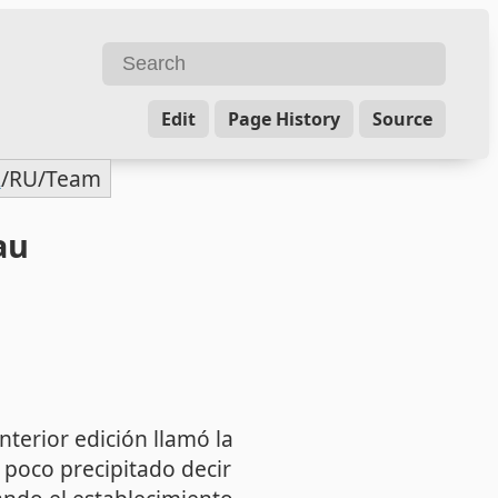
Edit
Page History
Source
R
/RU/
Team
au
terior edición llamó la
 poco precipitado decir