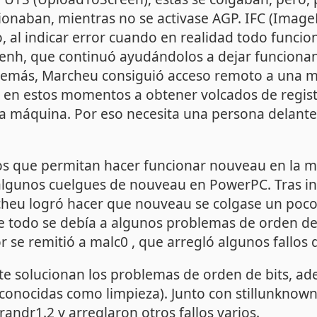
ionaban, mientras no se activase AGP. IFC (Imag
 al indicar error cuando en realidad todo funci
Benh, que continuó ayudándolos a dejar funciona
demás, Marcheu consiguió acceso remoto a una 
 en estos momentos a obtener volcados de regis
a máquina. Por eso necesita una persona delante 
s que permitan hacer funcionar nouveau en la 
lgunos cuelgues de nouveau en PowerPC. Tras i
heu logró hacer que nouveau se colgase un poco
que todo se debía a algunos problemas de orden de 
or se remitió a malc0 , que arregló algunos fallos 
ete solucionan los problemas de orden de bits, a
(conocidas como limpieza). Junto con stillunknow
randr1.2 y arreglaron otros fallos varios.