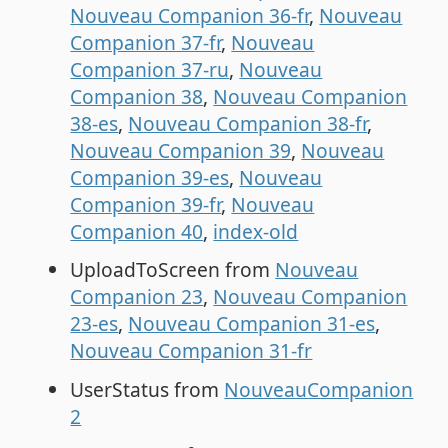
Nouveau Companion 36-fr
,
Nouveau
Companion 37-fr
,
Nouveau
Companion 37-ru
,
Nouveau
Companion 38
,
Nouveau Companion
38-es
,
Nouveau Companion 38-fr
,
Nouveau Companion 39
,
Nouveau
Companion 39-es
,
Nouveau
Companion 39-fr
,
Nouveau
Companion 40
,
index-old
UploadToScreen
from
Nouveau
Companion 23
,
Nouveau Companion
23-es
,
Nouveau Companion 31-es
,
Nouveau Companion 31-fr
UserStatus
from
NouveauCompanion
2