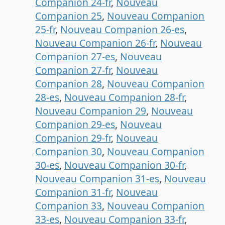
Companion 24-fr
,
Nouveau
Companion 25
,
Nouveau Companion
25-fr
,
Nouveau Companion 26-es
,
Nouveau Companion 26-fr
,
Nouveau
Companion 27-es
,
Nouveau
Companion 27-fr
,
Nouveau
Companion 28
,
Nouveau Companion
28-es
,
Nouveau Companion 28-fr
,
Nouveau Companion 29
,
Nouveau
Companion 29-es
,
Nouveau
Companion 29-fr
,
Nouveau
Companion 30
,
Nouveau Companion
30-es
,
Nouveau Companion 30-fr
,
Nouveau Companion 31-es
,
Nouveau
Companion 31-fr
,
Nouveau
Companion 33
,
Nouveau Companion
33-es
,
Nouveau Companion 33-fr
,