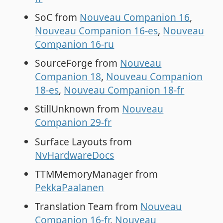
SoC
from
Nouveau Companion 16
,
Nouveau Companion 16-es
,
Nouveau
Companion 16-ru
SourceForge
from
Nouveau
Companion 18
,
Nouveau Companion
18-es
,
Nouveau Companion 18-fr
StillUnknown
from
Nouveau
Companion 29-fr
Surface Layouts
from
NvHardwareDocs
TTMMemoryManager
from
PekkaPaalanen
Translation Team
from
Nouveau
Companion 16-fr
,
Nouveau