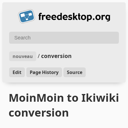
/
conversion
nouveau
Edit
Page History
Source
MoinMoin to Ikiwiki
conversion