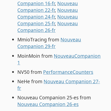
Companion 16-fr
,
Nouveau
Companion 22-fr
,
Nouveau
Companion 24-fr
,
Nouveau
Companion 25-fr
,
Nouveau
Companion 26-fr
MmioTracing
from
Nouveau
Companion 29-fr
MoinMoin
from
NouveauCompanion
1
NV50
from
PerformanceCounters
NeHe
from
Nouveau Companion 27-
fr
Nouveau Companion 25-es
from
Nouveau Companion 26-es