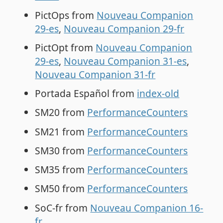
PictOps
from
Nouveau Companion
29-es
,
Nouveau Companion 29-fr
PictOpt
from
Nouveau Companion
29-es
,
Nouveau Companion 31-es
,
Nouveau Companion 31-fr
Portada Español
from
index-old
SM20
from
PerformanceCounters
SM21
from
PerformanceCounters
SM30
from
PerformanceCounters
SM35
from
PerformanceCounters
SM50
from
PerformanceCounters
SoC-fr
from
Nouveau Companion 16-
fr