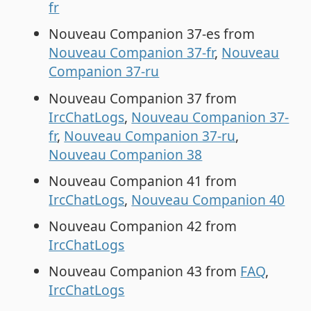
fr
Nouveau Companion 37-es
from
Nouveau Companion 37-fr
,
Nouveau
Companion 37-ru
Nouveau Companion 37
from
IrcChatLogs
,
Nouveau Companion 37-
fr
,
Nouveau Companion 37-ru
,
Nouveau Companion 38
Nouveau Companion 41
from
IrcChatLogs
,
Nouveau Companion 40
Nouveau Companion 42
from
IrcChatLogs
Nouveau Companion 43
from
FAQ
,
IrcChatLogs