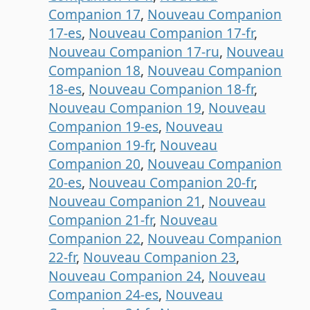
Companion 17
,
Nouveau Companion
17-es
,
Nouveau Companion 17-fr
,
Nouveau Companion 17-ru
,
Nouveau
Companion 18
,
Nouveau Companion
18-es
,
Nouveau Companion 18-fr
,
Nouveau Companion 19
,
Nouveau
Companion 19-es
,
Nouveau
Companion 19-fr
,
Nouveau
Companion 20
,
Nouveau Companion
20-es
,
Nouveau Companion 20-fr
,
Nouveau Companion 21
,
Nouveau
Companion 21-fr
,
Nouveau
Companion 22
,
Nouveau Companion
22-fr
,
Nouveau Companion 23
,
Nouveau Companion 24
,
Nouveau
Companion 24-es
,
Nouveau