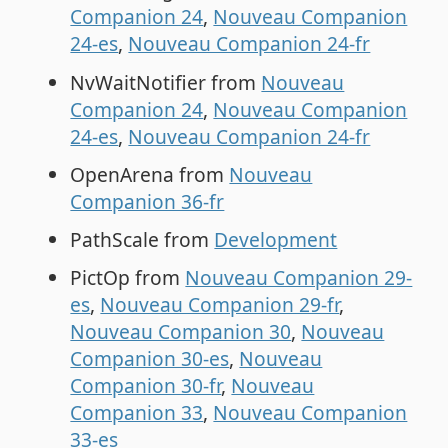
Companion 24
,
Nouveau Companion
24-es
,
Nouveau Companion 24-fr
NvWaitNotifier
from
Nouveau
Companion 24
,
Nouveau Companion
24-es
,
Nouveau Companion 24-fr
OpenArena
from
Nouveau
Companion 36-fr
PathScale
from
Development
PictOp
from
Nouveau Companion 29-
es
,
Nouveau Companion 29-fr
,
Nouveau Companion 30
,
Nouveau
Companion 30-es
,
Nouveau
Companion 30-fr
,
Nouveau
Companion 33
,
Nouveau Companion
33-es