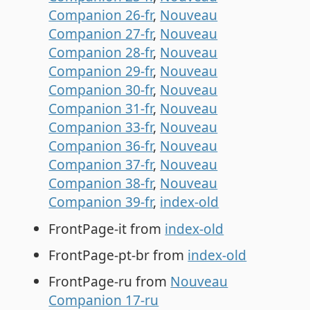
Companion 26-fr
,
Nouveau
Companion 27-fr
,
Nouveau
Companion 28-fr
,
Nouveau
Companion 29-fr
,
Nouveau
Companion 30-fr
,
Nouveau
Companion 31-fr
,
Nouveau
Companion 33-fr
,
Nouveau
Companion 36-fr
,
Nouveau
Companion 37-fr
,
Nouveau
Companion 38-fr
,
Nouveau
Companion 39-fr
,
index-old
FrontPage-it
from
index-old
FrontPage-pt-br
from
index-old
FrontPage-ru
from
Nouveau
Companion 17-ru