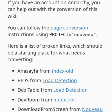
If you have an account on Annarchy, you
can help out with the conversion of this
wiki.
You can follow the
page conversion
instructions using
.
PROJECT="nouveau"
Here is a list of broken links, which should
be a starting place for what needs
converting:
Anasayfa
from
index-old
BIOS
from
Load Detection
Dcb Table
from
Load Detection
DevRoom
from
index-old
DownloadFromScreen
from
Nouveau